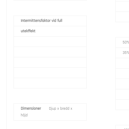
Intermittensfaktor vid full
utekffekt
50%
35%
Dimensioner
Djup x bredd x
höjd