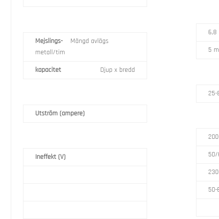
6,8
Mejslings-
Mängd avlägs
5 
metall/tim
kapacitet
Djup x bredd
25-
Utström (ampere)
200
50/
Ineffekt (V)
230
50-