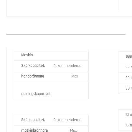
Maskin
:
pow
Skärkapacitet,
Rekommenderad
22
handbrännare
Max
29
38
delningskapacitet
10
Skärkapacitet,
Rekommenderad
16
maskinbrännare
Max