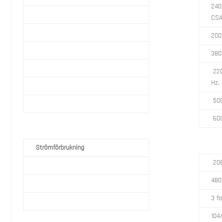
240
CS
200
380
220
Hz,
500
600
Strömförbrukning
208
480
3 fa
104