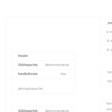
po
6 
10
12
Maskin
:
Skärkapacitet,
Rekommenderad
Kan
handbrännare
Max
Kan
delningskapacitet
Kan
anv
Skärkapacitet,
Rekommenderad