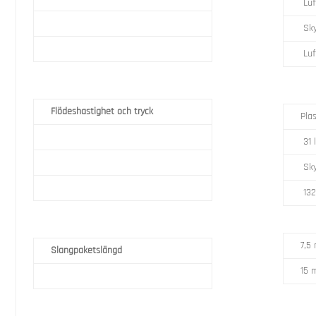
Luf
Sky
Luf
Flödeshastighet och tryck
Pla
31 
Sky
132
7,5
Slangpaketslängd
15 