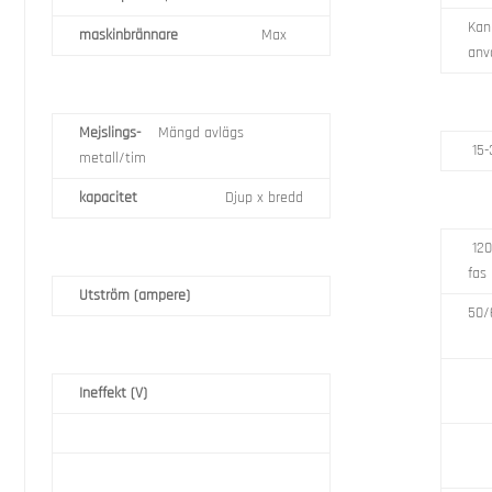
Kan
maskinbrännare
Max
anv
Mejslings-
Mängd avlägs
15-
metall/tim
kapacitet
Djup x bredd
120
fas
Utström (ampere)
50/
Ineffekt (V)