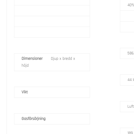
40%
586
Dimensioner
Djup x bredd x
höjd
44 
Vikt
Luft
Gasförsörjning
189