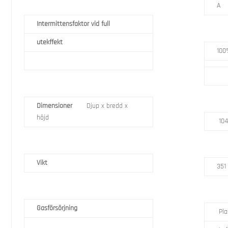
A
Intermittensfaktor vid full
utekffekt
100
Dimensioner
Djup x bredd x
höjd
104
Vikt
351
Gasförsörjning
Pla