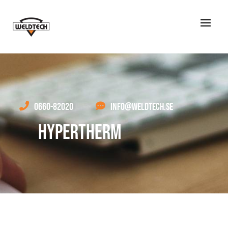

0660-82020

INFO@WELDTECH.SE
HYPERTHERM