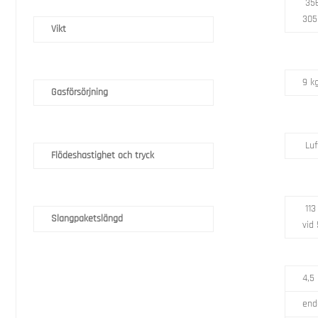
356
30
Vikt
9 k
Gasförsörjning
Luf
Flödeshastighet och tryck
113
Slangpaketslängd
vid 
4,5
end