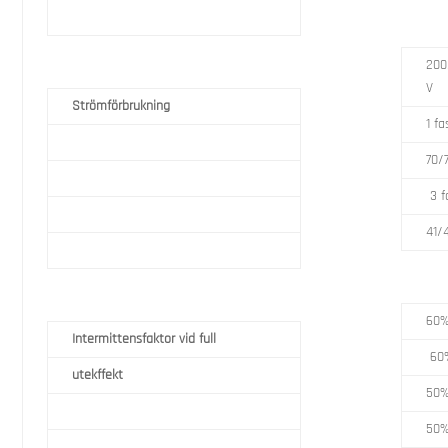
200
V
Strömförbrukning
1 fa
70/
3 f
41/
60%
Intermittensfaktor vid full
60%
utekffekt
50%
50%