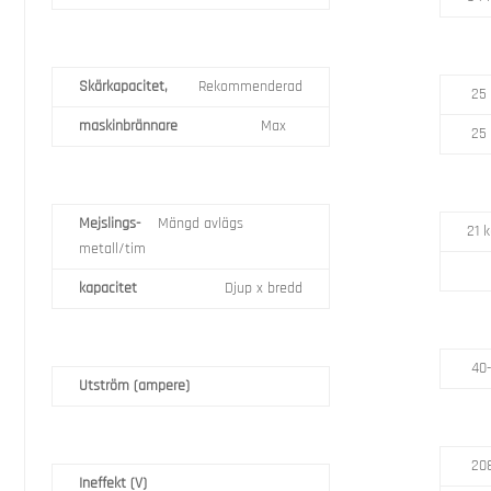
Skärkapacitet,
Rekommenderad
25
maskinbrännare
Max
25
Mejslings-
Mängd avlägs
21 
metall/tim
kapacitet
Djup x bredd
40-
Utström (ampere)
208
Ineffekt (V)