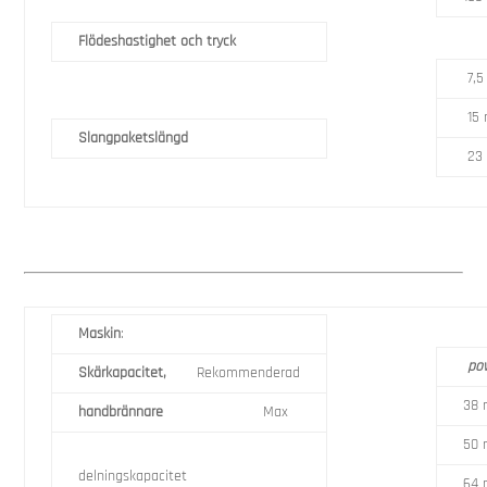
Flödeshastighet och tryck
7,5
15 
Slangpaketslängd
23 
Maskin
:
po
Skärkapacitet,
Rekommenderad
38
handbrännare
Max
50
delningskapacitet
64