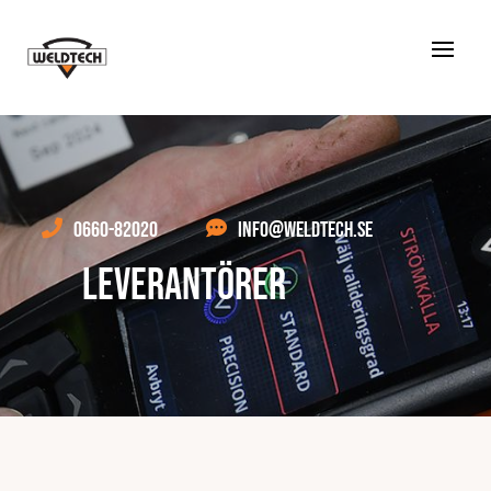

0660-82020

INFO@WELDTECH.SE
LEVERANTÖRER