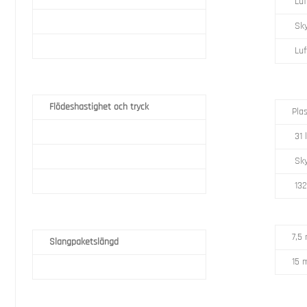
Luf
Sky
Luf
Flödeshastighet och tryck
Pla
31 
Sky
132
7,5
Slangpaketslängd
15 