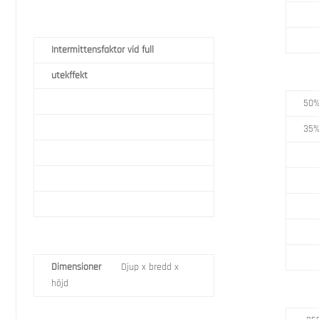
Intermittensfaktor vid full
utekffekt
50%
35%
Dimensioner
Djup x bredd x
höjd