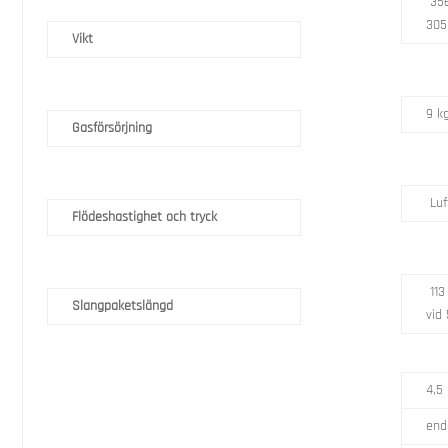
356
30
Vikt
9 k
Gasförsörjning
Luf
Flödeshastighet och tryck
113
Slangpaketslängd
vid 
4,5
end