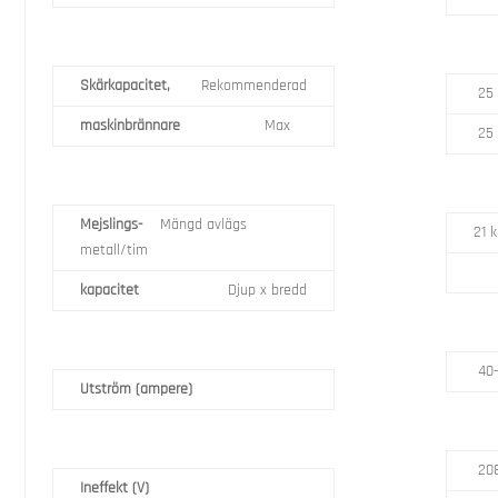
Skärkapacitet,
Rekommenderad
25
maskinbrännare
Max
25
Mejslings-
Mängd avlägs
21 
metall/tim
kapacitet
Djup x bredd
40-
Utström (ampere)
208
Ineffekt (V)