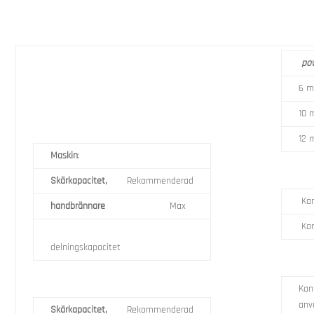
po
6 
10
12
Maskin
:
Skärkapacitet,
Rekommenderad
Kan
handbrännare
Max
Kan
delningskapacitet
Kan
anv
Skärkapacitet,
Rekommenderad