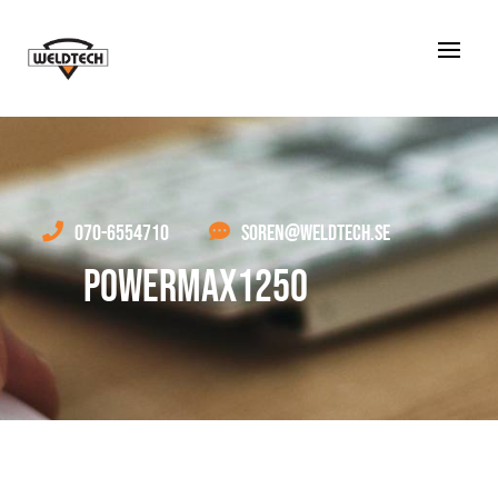

070-6554710

SOREN@WELDTECH.SE
POWERMAX1250