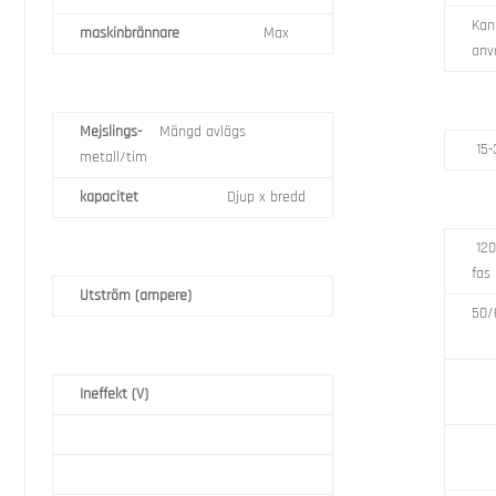
Kan
maskinbrännare
Max
anv
Mejslings-
Mängd avlägs
15-
metall/tim
kapacitet
Djup x bredd
120
fas
Utström (ampere)
50/
Ineffekt (V)