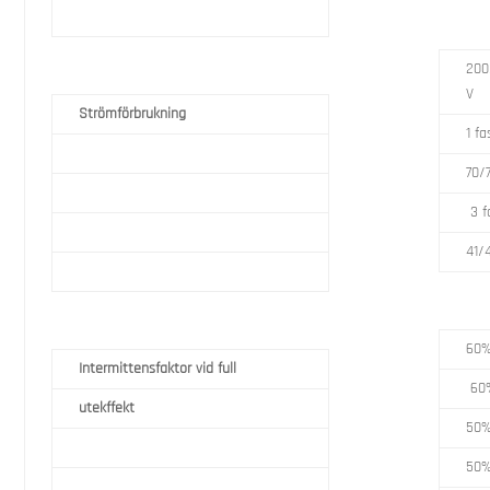
200
V
Strömförbrukning
1 fa
70/
3 f
41/
60%
Intermittensfaktor vid full
60%
utekffekt
50%
50%