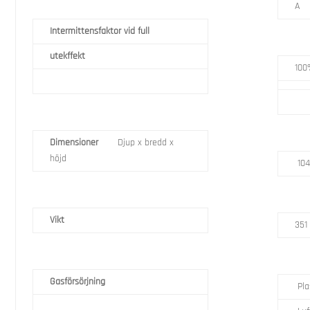
A
Intermittensfaktor vid full
utekffekt
100
Dimensioner
Djup x bredd x
höjd
104
Vikt
351
Gasförsörjning
Pla