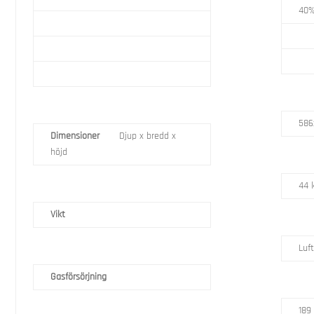
40%
586
Dimensioner
Djup x bredd x
höjd
44 
Vikt
Luft
Gasförsörjning
189