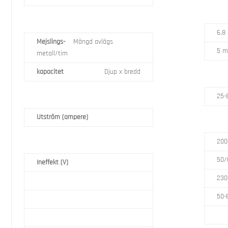
6,8
Mejslings-
Mängd avlägs
5 
metall/tim
kapacitet
Djup x bredd
25-
Utström (ampere)
200
50/
Ineffekt (V)
230
50-