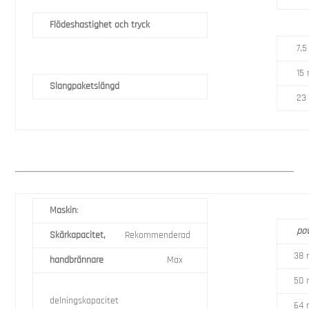
Flödeshastighet och tryck
7,5
15 
Slangpaketslängd
23 
Maskin
:
po
Skärkapacitet,
Rekommenderad
38
handbrännare
Max
50
delningskapacitet
64