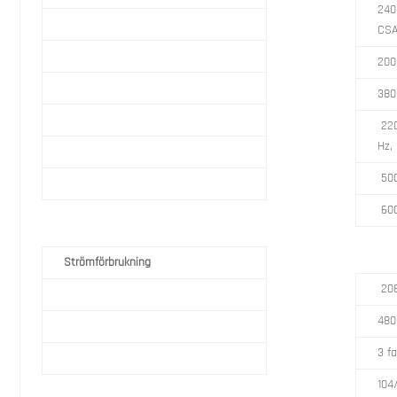
240
CS
200
380
220
Hz,
500
600
Strömförbrukning
208
480
3 fa
104