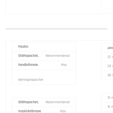
Maskin
:
pow
Skärkapacitet,
Rekommenderad
22
handbrännare
Max
29
38
delningskapacitet
10
Skärkapacitet,
Rekommenderad
16
maskinbrännare
Max